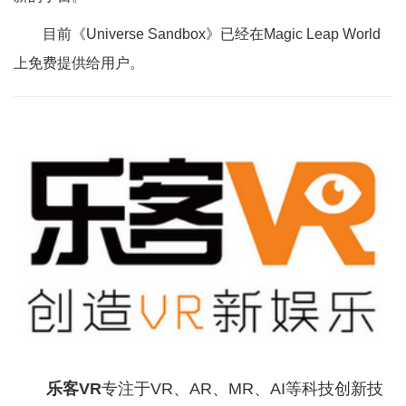
目前《Universe Sandbox》已经在Magic Leap World
上免费提供给用户。
乐客VR
专注于VR、AR、MR、AI等科技创新技