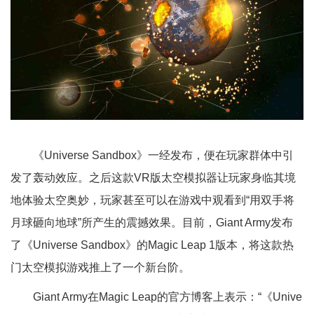
《Universe Sandbox》一经发布，便在玩家群体中引
发了轰动效应。之后这款VR版太空模拟器让玩家身临其境
地体验太空奥妙，玩家甚至可以在游戏中观看到“用双手将
月球砸向地球”所产生的震撼效果。目前，Giant Army发布
了《Universe Sandbox》的Magic Leap 1版本，将这款热
门太空模拟游戏推上了一个新台阶。
Giant Army在Magic Leap的官方博客上表示：“《Unive