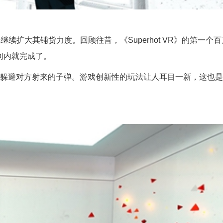
店，继续扩大其铺货力度。回顾往昔，《Superhot VR》的第一个
间内就完成了。
式来躲避对方射来的子弹。游戏创新性的玩法让人耳目一新，这也